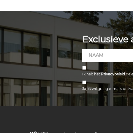
Exclusieve 
Hidden
Naam
Field
Ik heb het
Privacybeleid
gele
Ja, ik wil graag e-mails ont