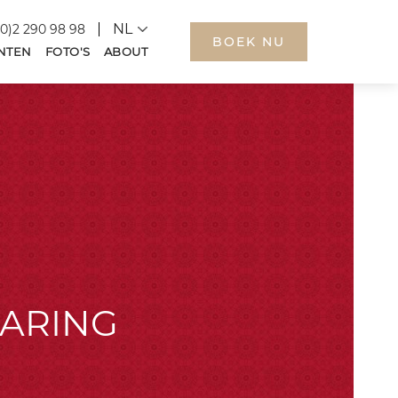
Language
(0)2 290 98 98
BOEK NU
PROMOTIECODE
NTEN
FOTO'S
ABOUT
KAMERS
BESCHIKBAARHEID CONTROLEREN
LARING