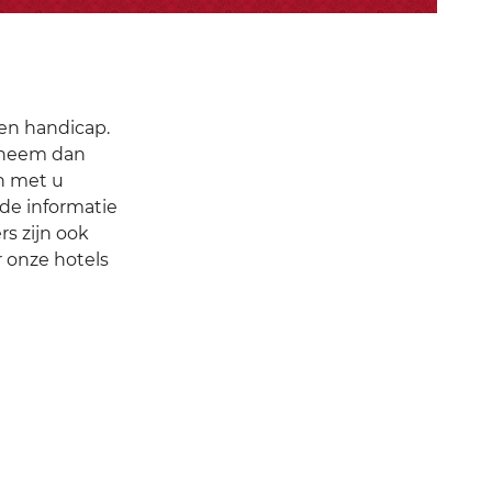
en handicap.
, neem dan
en met u
de informatie
s zijn ook
r onze hotels