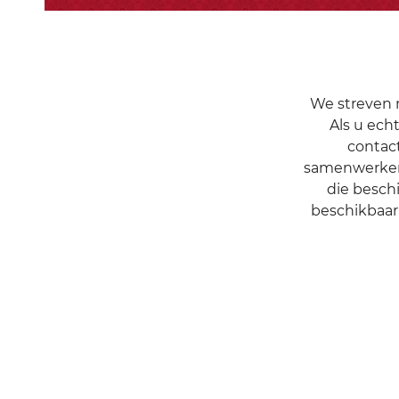
We streven 
Als u ech
contac
samenwerken 
die besch
beschikbaa