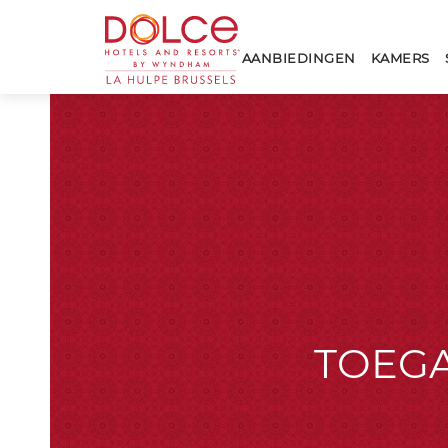
Dolce
30
31
La
AANBIEDINGEN
KAMERS
Hulpe
Brussels
TOEGA