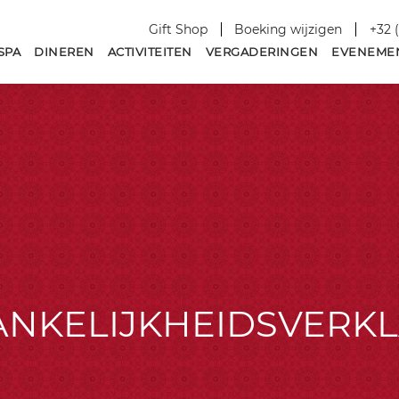
27
28
29
30
Gift Shop
Boeking wijzigen
+32 
SPA
DINEREN
ACTIVITEITEN
VERGADERINGEN
EVENEME
NKELIJKHEIDSVERK