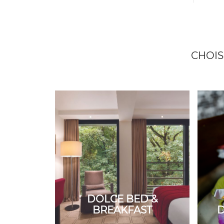
CHOIS
DOLCE BED &
BREAKFAST
D