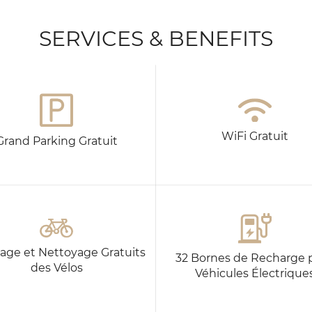
20
21
22
23
24
25
26
27
28
29
30
SERVICES & BENEFITS
WiFi Gratuit
Grand Parking Gratuit
age et Nettoyage Gratuits
32 Bornes de Recharge 
des Vélos
Véhicules Électrique