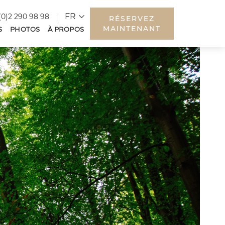
Language
(0)2 290 98 98
RÉSERVEZ
MAINTENANT
S
PHOTOS
À PROPOS