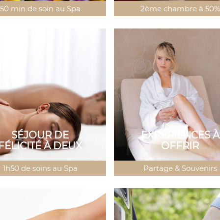
50 min de soin au Spa
2ème chambre à 50%
SÉJOUR DE
EXPÉRIENCES À
FÉLICITÉ À DEUX
OFFRIR
1h50 de soins au Spa
Partage & Souvenirs