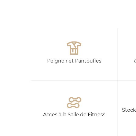
23
24
25
26
27
28
29
30
31
Peignoir et Pantoufles
Stock
Accès à la Salle de Fitness