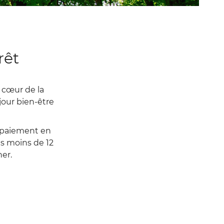
rêt
u cœur de la
jour bien-être
ARRIVÉE
), paiement en
es moins de 12
ner.
DÉPART
ADULTES
ENFANTS