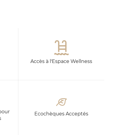
CODE
CHAMBRES
PROMO
VOIR LES DISPONIBILITÉS
Accès à l'Espace Wellness
pour
Ecochèques Acceptés
s