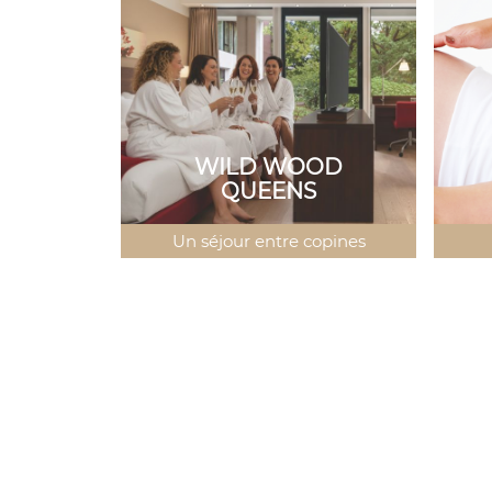
WILD WOOD
QUEENS
Un séjour entre copines