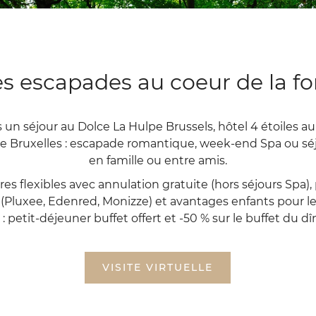
s escapades au coeur de la fo
 un séjour au Dolce La Hulpe Brussels, hôtel 4 étoiles a
e Bruxelles : escapade romantique, week-end Spa ou sé
en famille ou entre amis.
fres flexibles avec annulation gratuite (hors séjours Spa
SEPTEMBRE
2026
(Pluxee, Edenred, Monizze) et avantages enfants
pour l
DI
LU
MA
ME
JE
VE
SA
s
: petit-déjeuner buffet offert et -50 % sur le buffet du dî
1
2
3
4
5
6
7
8
9
10
11
12
VISITE VIRTUELLE
13
14
15
16
17
18
19