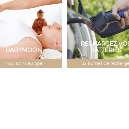
RECHARGEZ VO
BABYMOON
BATTERIES
1h20 soins au Spa
32 bornes de recharg