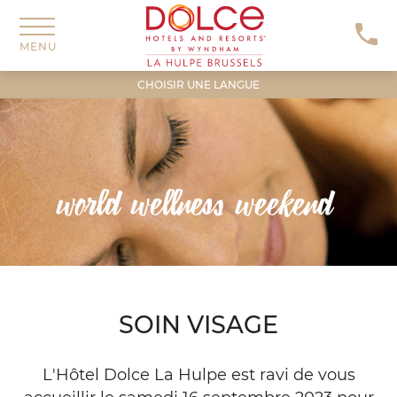
Dolce
La
Hulpe
MENU
Brussels
CHOISIR UNE LANGUE
world wellness weekend
SOIN
SOIN VISAGE
VISAGE
L'Hôtel Dolce La Hulpe est ravi de vous